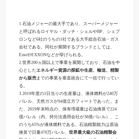
1.石油メジャーの最大手であり、スーパーメジャー
と呼ばれるロイヤル・ダッチ・シェルやBP、シェブ
ロンなど6社のうちの1社である大手総合石油・ガス
会社である。同社が展開するブランドとしては、
EssoやEXXONなどが挙げられる。
2.世界200ヵ国以上で事業を展開しており、石油を中
心とした
エネルギー資源の探鉱や生産、輸送、精製
から販売
までの事業を垂直統合にて一括で行ってい
る。
3.2019年度の1日当りの生産量は、液体燃料が240万
バレル、天然ガスが94億立方フィートであった。ま
た、2019年末時点の、保有埋蔵量は石油換算で224
億バレル（内、持分法適用会社が38億バレル）、こ
のうち65%が液体燃料である。石油精製能力は原油
換算で日量470万バレル、
世界最大級の石油精製会