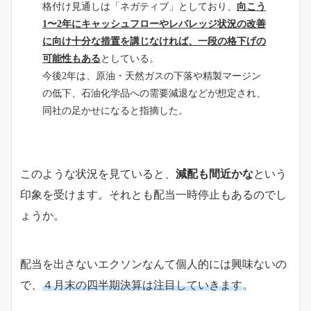
格付け見通しは「ネガティブ」としており、
向こう
1〜2年にキャッシュフローやレバレッジ状況の改善
に向け十分な措置を講じなければ、一段の格下げの
可能性もある
としている。
今後2年は、原油・天然ガスの下落や精製マージン
の低下、石油化学品への需要減退などが想定され、
同社の足かせになると指摘した。
このような状況を見ていると、
減配も間近かな
という
印象を受けます。それとも配当一時停止もあるのでし
ょうか。
配当を出さないエクソンなんて個人的には興味ないの
で、
４月末の四半期決算は注目していきます
。