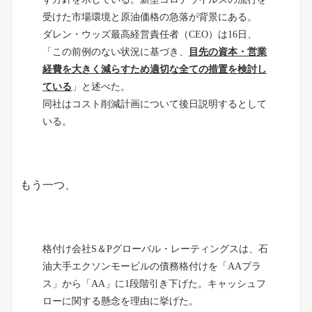
受けた市場環境と原油価格の急落が背景にある。
ダレン・ウッズ最高経営責任者（CEO）は16日、
「この前例のない状況に基づき、
目先の資本・営業
経費を大きく減らすため適切な全ての措置を検討し
ている
」と述べた。
同社はコスト削減計画について後日説明するとして
いる。
もう一つ、
格付け会社S＆Pグローバル・レーティングスは、石
油大手エクソンモービルの債務格付けを「AAプラ
ス」から「AA」に1段階引き下げた。キャッシュフ
ローに関する懸念を理由に挙げた。