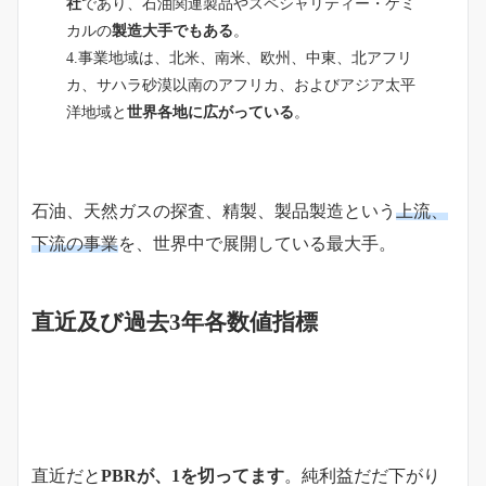
社
であり、石油関連製品やスペシャリティー・ケミ
カルの
製造大手でもある
。
4.事業地域は、北米、南米、欧州、中東、北アフリ
カ、サハラ砂漠以南のアフリカ、およびアジア太平
洋地域と
世界各地に広がっている
。
石油、天然ガスの探査、精製、製品製造という
上流、
下流の事業
を、世界中で展開している最大手。
直近及び過去3年各数値指標
直近だと
PBRが、1を切ってます
。純利益だだ下がり