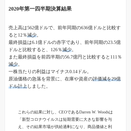
2020年第一四半期決算結果
売上高は562億ドルで、前年同期の636億ドルと比較す
ると12％
減少
。
最終損益は6.1億ドルの赤字であり、前年同期の23.5億
ドルと比較すると、126％
減少
。
また最終損益を前四半期の56.7億円と比較すると111％
減少
。
一株当たりの利益はマイナス0.14ドル。
原油価格の急落を背景に、在庫や資産の
評価減を29億
ドル計上
しました。
これらの結果に対し、CEOであるDarren W. Woodsは
「新型コロナウイルスは短期需要に大きな影響を与
え、その結果市場が供給過剰になり、商品価値と利