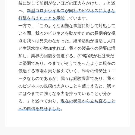
益に対して前例がないほどの圧力をかけた。」と述
べ、
新型コロナウイルスが同社のビジネスに大きな
打撃を与えたことを示唆
しています。
一方で、「このような困難な事態に対して対処して
いる間、我々のビジネスを動かすための長期的な視
点を我々は見失わなかった。経済活動が復活し人口
と生活水準が増加すれば、我々の製品への需要は増
加し、業界の回復を促進する。(中略)我が社は未だ
に堅調であり、今までがそうであったように現在の
低迷する市場を乗り越えていく。昨今の情勢はユニ
ークなものであるが、我々は経験豊富であり、我々
のビジネスの規模は大きいことを踏まえると、我々
には今までに強くなる力を持っていることが分か
る。」と述べており、
現在の状況から立ち直ること
への自信を見せました
。