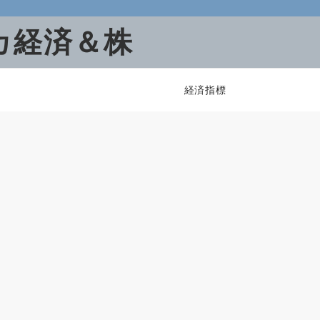
カ経済＆株
経済指標