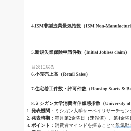
4.ISM非製造業景気指数
（ISM Non-Manufacturing
5.新規失業保険申請件数
（Initial Jobless claim）
目次に戻る
6.小売売上高
（Retail Sales）
7.住宅着工件数・許可件数
（Housing Starts & Bu
8.ミシガン大学消費者信頼感指数
（Universit
発表機関
：ミシガン大学サーベイリサーチセン
発表時期
：毎月第2金曜日（速報値）、第4金曜
ポイント
：消費者マインドを探ることで
景気動