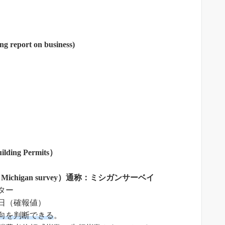
 report on business)
ilding Permits）
y of Michigan survey）通称：ミシガンサーベイ
ター
日（確報値）
向を判断できる
。