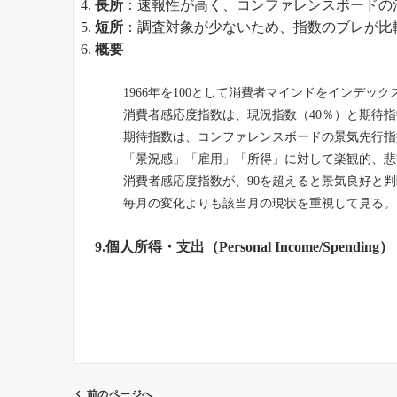
長所
：速報性が高く、コンファレンスボードの
短所
：調査対象が少ないため、指数のブレが比
概要
1966年を100として消費者マインドをインデッ
消費者感応度指数は、現況指数（40％）と期待指
期待指数は、コンファレンスボードの景気先行指
「景況感」「雇用」「所得」に対して楽観的、悲
消費者感応度指数が、90を超えると景気良好と
毎月の変化よりも該当月の現状を重視して見る。
9.個人所得・支出
（Personal Income/Spending）
前のページへ