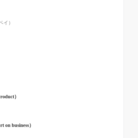
ベイ）
Product）
rt on business）