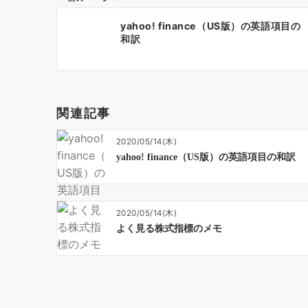
投
yahoo! finance（US版）の英語項目の
稿
和訳
ナ
ビ
ゲ
ー
関連記事
シ
ョ
2020/05/14(木)
ン
yahoo! finance（US版）の英語項目の和訳
2020/05/14(木)
よく見る株式指標のメモ