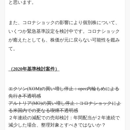
と思います。
また、コロナショックの影響により個別株について、
いくつか緊急基準設定を検討中です。コロナショック
が癒えたとしても、株価が元に戻らない可能性を鑑み
て。
（2020年基準検討案件）
エクソン(XOM)の買い増し停止：opec内輪もめによる
先行き不透明感
アルトリア(MO)の買い増し停止：コロナショックによ
る米国内での更なる喫煙不透明感
２年連続の減配での売却検討：年間配当が２年連続で
減少した場合、整理対象とすべきではないか？