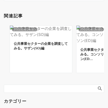
ー
シ
関連記事
ョ
ン
2020/04/04(土)
2020/04/05(日)
公共事業セクターの企業を調査して
みる。サザン(SO)編
公共事業セクター
みる。コンソリデ
ン(ED…
カテゴリー