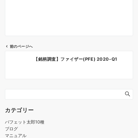
前のページへ
投
【銘柄調査】ファイザー(PFE) 2020-Q1
稿
ナ
ビ
ゲ
ー
シ
ョ
カテゴリー
ン
バフェット太郎10種
ブログ
マニュアル